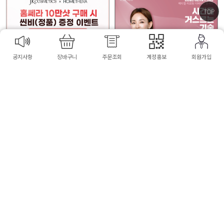
TOP
공지사항
장바구니
주문조회
계정홍보
회원가입
[P] 홈쎄라 10만샷 패키지(본체1개
[홈쎄라]10만샷 패키지(본체1개
+카트리지 2개)+씬비(정품)추가증
+카트리지 2개)+씬비(THINBE) E
정
MS 바디마사지기 세트