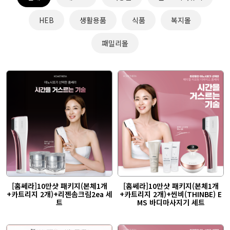
HEB
생활용품
식품
복지몰
패밀리몰
[홈쎄라]10만샷 패키지(본체1개
[홈쎄라]10만샷 패키지(본체1개
+카트리지 2개)+리젠솜크림2ea 세
+카트리지 2개)+씬비(THINBE) E
트
MS 바디마사지기 세트