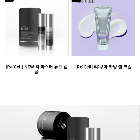
앰
[Re:Cell] 리:쿠아 카밍 젤 크림
[Re:Cell] NEW 디바이스 어드밴스
드 리젠솜 크림